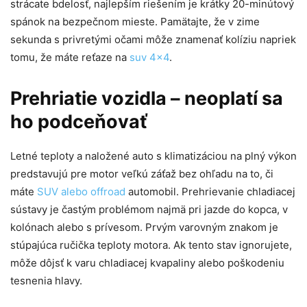
strácate bdelosť, najlepším riešením je krátky 20-minútový
spánok na bezpečnom mieste. Pamätajte, že v zime
sekunda s privretými očami môže znamenať kolíziu napriek
tomu, že máte reťaze na
suv 4×4
.
Prehriatie vozidla – neoplatí sa
ho podceňovať
Letné teploty a naložené auto s klimatizáciou na plný výkon
predstavujú pre motor veľkú záťaž bez ohľadu na to, či
máte
SUV alebo offroad
automobil. Prehrievanie chladiacej
sústavy je častým problémom najmä pri jazde do kopca, v
kolónach alebo s prívesom. Prvým varovným znakom je
stúpajúca ručička teploty motora. Ak tento stav ignorujete,
môže dôjsť k varu chladiacej kvapaliny alebo poškodeniu
tesnenia hlavy.