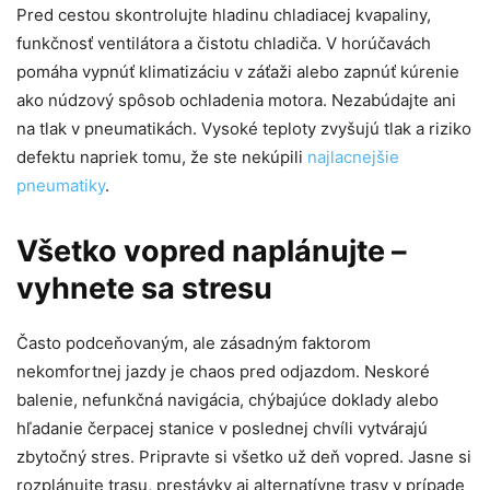
Pred cestou skontrolujte hladinu chladiacej kvapaliny,
funkčnosť ventilátora a čistotu chladiča. V horúčavách
pomáha vypnúť klimatizáciu v záťaži alebo zapnúť kúrenie
ako núdzový spôsob ochladenia motora. Nezabúdajte ani
na tlak v pneumatikách. Vysoké teploty zvyšujú tlak a riziko
defektu napriek tomu, že ste nekúpili
najlacnejšie
pneumatiky
.
Všetko vopred naplánujte –
vyhnete sa stresu
Často podceňovaným, ale zásadným faktorom
nekomfortnej jazdy je chaos pred odjazdom. Neskoré
balenie, nefunkčná navigácia, chýbajúce doklady alebo
hľadanie čerpacej stanice v poslednej chvíli vytvárajú
zbytočný stres. Pripravte si všetko už deň vopred. Jasne si
rozplánujte trasu, prestávky aj alternatívne trasy v prípade