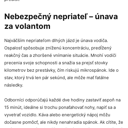
Nebezpečný nepriateľ – únava
za volantom
Najväčším nepriateľom dlhých jázd je únava vodiča.
Ospalosť spôsobuje zníženú koncentráciu, predĺžený
reakčný čas a zhoršené vnímanie situácie. Mnohí vodiči
precenia svoje schopnosti a snažia sa prejsť stovky
kilometrov bez prestávky, čím riskujú mikrospánok. Ide o
stav, ktorý trvá len pár sekúnd, ale môže mať fatálne
následky.
Odborníci odporúčajú každé dve hodiny zastaviť aspoň na
15 minút, ideálne si trochu ponaťahovať nohy, napiť sa a
vyvetrať vozidlo. Káva alebo energetický nápoj môžu
dočasne pomôcť, ale nikdy nenahradia spánok. Ak cítite, že