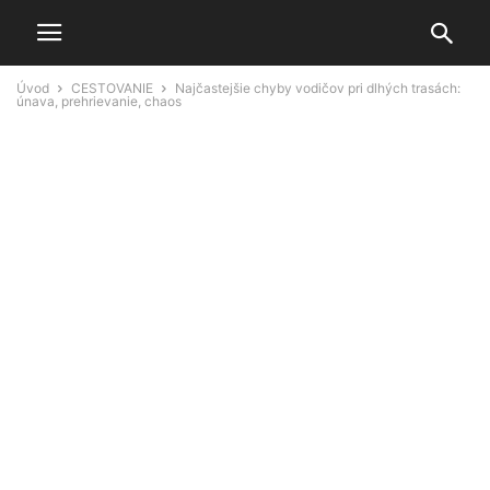
Úvod
CESTOVANIE
Najčastejšie chyby vodičov pri dlhých trasách:
únava, prehrievanie, chaos