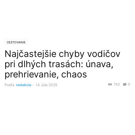
CESTOVANIE
Najčastejšie chyby vodičov
pri dlhých trasách: únava,
prehrievanie, chaos
742
0
Podľa
redakcia
-
14. júla 2025