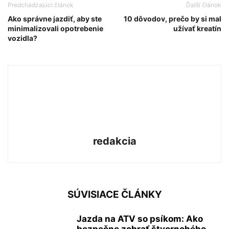
Predchádzajúci článok
Ďalší článok
Ako správne jazdiť, aby ste
10 dôvodov, prečo by si mal
minimalizovali opotrebenie
užívať kreatín
vozidla?
redakcia
SÚVISIACE ČLÁNKY
Jazda na ATV so psíkom: Ako