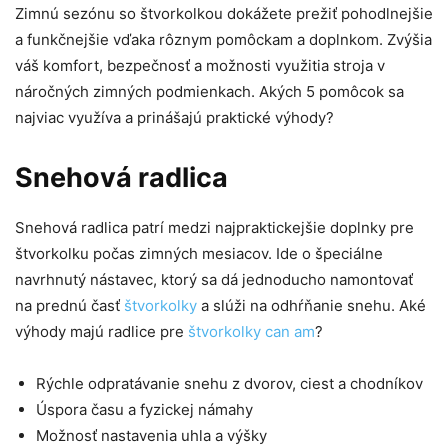
Zimnú sezónu so štvorkolkou dokážete prežiť pohodlnejšie
a funkčnejšie vďaka rôznym pomôckam a doplnkom. Zvýšia
váš komfort, bezpečnosť a možnosti využitia stroja v
náročných zimných podmienkach. Akých 5 pomôcok sa
najviac využíva a prinášajú praktické výhody?
Snehová radlica
Snehová radlica patrí medzi najpraktickejšie doplnky pre
štvorkolku počas zimných mesiacov. Ide o špeciálne
navrhnutý nástavec, ktorý sa dá jednoducho namontovať
na prednú časť
štvorkolky
a slúži na odhŕňanie snehu. Aké
výhody majú radlice pre
štvorkolky can am
?
Rýchle odpratávanie snehu z dvorov, ciest a chodníkov
Úspora času a fyzickej námahy
Možnosť nastavenia uhla a výšky