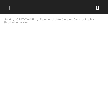
Úvod
CESTOVANIE
5 pomôcok, ktoré odporúčame dokúpiť k
štvorkolke na zimu