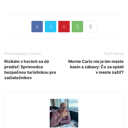
Predchádzajúci článok
Ďalší článok
Rizikám v horách sa dá
Monte Carlo nie je len mesto
predísť: Sprievodca
kasín a zábavy: Čo sa oplatí
bezpečnou turistickou pre
v meste zažiť?
začiatočníkov