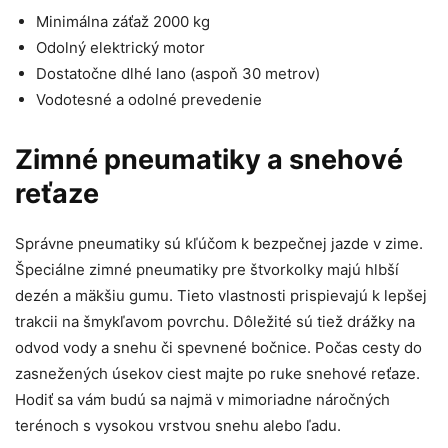
Minimálna záťaž 2000 kg
Odolný elektrický motor
Dostatočne dlhé lano (aspoň 30 metrov)
Vodotesné a odolné prevedenie
Zimné pneumatiky a snehové
reťaze
Správne pneumatiky sú kľúčom k bezpečnej jazde v zime.
Špeciálne zimné pneumatiky pre štvorkolky majú hlbší
dezén a mäkšiu gumu. Tieto vlastnosti prispievajú k lepšej
trakcii na šmykľavom povrchu. Dôležité sú tiež drážky na
odvod vody a snehu či spevnené bočnice. Počas cesty do
zasnežených úsekov ciest majte po ruke snehové reťaze.
Hodiť sa vám budú sa najmä v mimoriadne náročných
terénoch s vysokou vrstvou snehu alebo ľadu.