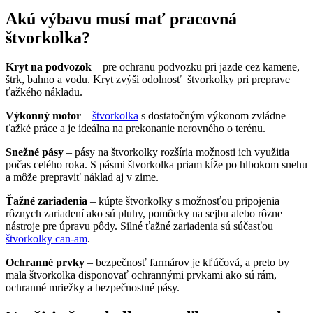
Akú výbavu musí mať pracovná
štvorkolka?
Kryt na podvozok
– pre ochranu podvozku pri jazde cez kamene,
štrk, bahno a vodu. Kryt zvýši odolnosť štvorkolky pri preprave
ťažkého nákladu.
Výkonný motor
–
štvorkolka
s dostatočným výkonom zvládne
ťažké práce a je ideálna na prekonanie nerovného o terénu.
Snežné pásy
– pásy na štvorkolky rozšíria možnosti ich využitia
počas celého roka. S pásmi štvorkolka priam kĺže po hlbokom snehu
a môže prepraviť náklad aj v zime.
Ťažné zariadenia
– kúpte štvorkolky s možnosťou pripojenia
rôznych zariadení ako sú pluhy, pomôcky na sejbu alebo rôzne
nástroje pre úpravu pôdy. Silné ťažné zariadenia sú súčasťou
štvorkolky can-am
.
Ochranné prvky
– bezpečnosť farmárov je kľúčová, a preto by
mala štvorkolka disponovať ochrannými prvkami ako sú rám,
ochranné mriežky a bezpečnostné pásy.