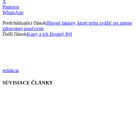
X
Pinterest
WhatsApp
Predchádzajúci článok
Hlavné faktory, ktoré treba zvážiť pri zmene
zdravotnej poisťovne
Ďalší článok
Kuny a ich životný štýl
redakcia
SÚVISIACE ČLÁNKY