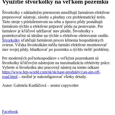
Využitie štvorkolky na veľkom pozemku
Štvorkolky s nákladným priestorom umožňujú farmárom efektívne
prepravovať nástroje, zásoby a plodiny cez problematický terén.
Tieto stroje s príslušenstvom na orbu a úpravu pôdy pomáhajú
farmárom rýchlo a efektívne pripraviť pôdu na pestovanie. Pre
farmárov je kľúčové udržiavať stav plodín. Štvorkolky s
postrekovačmi sú ideálne na rýchle a efektívne ošetrovanie rastlín.
Štvorkolky
uľahčujú farmárom proces kŕmenia hospodárskych
zvierat. Vďaka štvorkolkám môžu farmári efektívne monitorovať
stav svojej pôdy, hliadkovať po pozemku a rýchlo riešiť problémy.
Pre moderných poľnohospodárov s veľkými pozemkami sú
štvorkolky kľúčovým nástrojom na maximalizáciu efektivity práce.
Vyberte si štvorkolku ako pracovný nástroj na tomto odkaze
https://www.brp-world.com/sk/sk/nase-produkty/can-am-off-
road.html
– možné je nakonfigurovať všetky detaily.
Autor: Gabriela Kudláčová – senior copywriter
Facebook