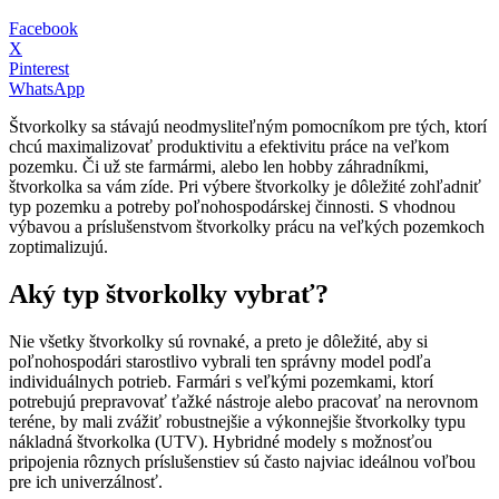
Facebook
X
Pinterest
WhatsApp
Štvorkolky sa stávajú neodmysliteľným pomocníkom pre tých, ktorí
chcú maximalizovať produktivitu a efektivitu práce na veľkom
pozemku. Či už ste farmármi, alebo len hobby záhradníkmi,
štvorkolka sa vám zíde. Pri výbere štvorkolky je dôležité zohľadniť
typ pozemku a potreby poľnohospodárskej činnosti. S vhodnou
výbavou a príslušenstvom štvorkolky prácu na veľkých pozemkoch
zoptimalizujú.
Aký typ štvorkolky vybrať?
Nie všetky štvorkolky sú rovnaké, a preto je dôležité, aby si
poľnohospodári starostlivo vybrali ten správny model podľa
individuálnych potrieb. Farmári s veľkými pozemkami, ktorí
potrebujú prepravovať ťažké nástroje alebo pracovať na nerovnom
teréne, by mali zvážiť robustnejšie a výkonnejšie štvorkolky typu
nákladná štvorkolka (UTV). Hybridné modely s možnosťou
pripojenia rôznych príslušenstiev sú často najviac ideálnou voľbou
pre ich univerzálnosť.