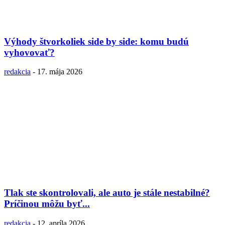
Výhody štvorkoliek side by side: komu budú
vyhovovať?
redakcia
-
17. mája 2026
Tlak ste skontrolovali, ale auto je stále nestabilné?
Príčinou môžu byť...
redakcia
-
12. apríla 2026