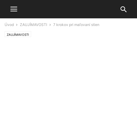
Úvod
ZAUJÍMAVOSTI
7 krokov pri maľovaní stien
ZAUJÍMAVOSTI