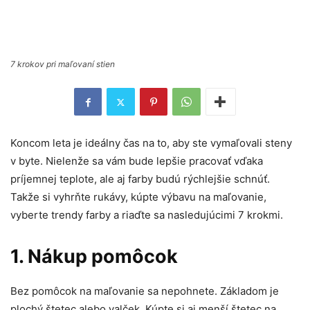
7 krokov pri maľovaní stien
Koncom leta je ideálny čas na to, aby ste vymaľovali steny
v byte. Nielenže sa vám bude lepšie pracovať vďaka
príjemnej teplote, ale aj farby budú rýchlejšie schnúť.
Takže si vyhrňte rukávy, kúpte výbavu na maľovanie,
vyberte trendy farby a riaďte sa nasledujúcimi 7 krokmi.
1. Nákup pomôcok
Bez pomôcok na maľovanie sa nepohnete. Základom je
plochý štetec alebo valček. Kúpte si aj menší štetec na