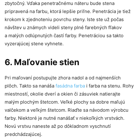
zbytočný. Vďaka penetračnému náteru bude stena
pripravená na farbu, ktorá lepšie priľne. Penetrácia je tiež
krokom k zjednoteniu povrchu steny. Iste ste už počas
návštev u známych videli steny plné farebných fľakov
a malých odlúpnutých častí farby. Penetráciou sa takto
vyzerajúcej stene vyhnete.
6. Maľovanie stien
Pri maľovaní postupujte zhora nadol a od najmenších
plôch. Takto sa nanáša
fasádna farba
i farba na stenu. Rohy
miestností, okolie dverí a okien či zásuviek natierajte
malým plochým štetcom. Veľké plochy sa dobre maľujú
valčekom a veľkým štetcom. Riaďte sa návodom výrobcu
farby. Niektoré je nutné nanášať v niekoľkých vrstvách.
Novú vrstvu naneste až po dôkladnom vyschnutí
predchádzajúcej.