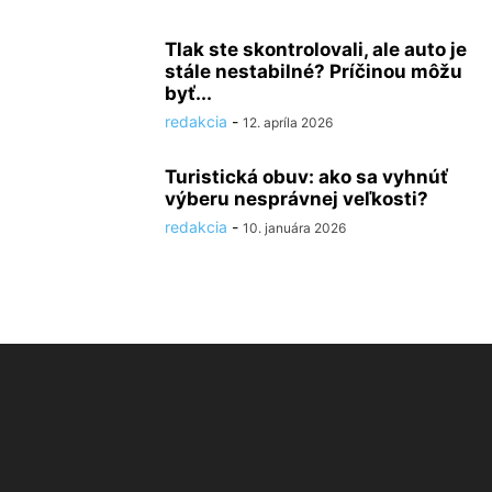
Tlak ste skontrolovali, ale auto je
stále nestabilné? Príčinou môžu
byť...
redakcia
-
12. apríla 2026
Turistická obuv: ako sa vyhnúť
výberu nesprávnej veľkosti?
redakcia
-
10. januára 2026