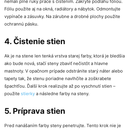
nemali plné ruky práce s čistením. Zakryte podlahu fóliou.
Fóliu použite aj na okná, radiátory a nábytok. Odmontujte
vypínače a zásuvky. Na zárubne a drobné plochy použite
ochrannú pásku.
4. Čistenie stien
Ak je na stene len tenká vrstva starej farby, ktorá je bledšia
ako bude nová, stačí steny zbaviť nečistôt a hlavne
mastnoty. V opačnom prípade odstránite starý náter alebo
tapety tak, že stenu poriadne navlhčíte a zoškrabete
špachtľou. Ďalší krok realizujte až po vyschnutí stien –
použite
stierky
a následne farby na steny.
5. Príprava stien
Pred nanášaním farby steny penetrujte. Tento krok nie je