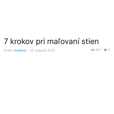
7 krokov pri maľovaní stien
837
0
Podľa
redakcia
-
25. augusta 2023