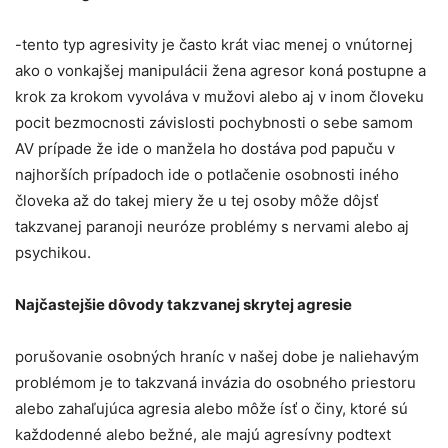
-tento typ agresivity je často krát viac menej o vnútornej
ako o vonkajšej manipulácii žena agresor koná postupne a
krok za krokom vyvoláva v mužovi alebo aj v inom človeku
pocit bezmocnosti závislosti pochybnosti o sebe samom
AV prípade že ide o manžela ho dostáva pod papuču v
najhorších prípadoch ide o potlačenie osobnosti iného
človeka až do takej miery že u tej osoby môže dôjsť
takzvanej paranoji neuróze problémy s nervami alebo aj
psychikou.
Najčastejšie dôvody takzvanej skrytej agresie
porušovanie osobných hraníc v našej dobe je naliehavým
problémom je to takzvaná invázia do osobného priestoru
alebo zahaľujúca agresia alebo môže ísť o činy, ktoré sú
každodenné alebo bežné, ale majú agresívny podtext