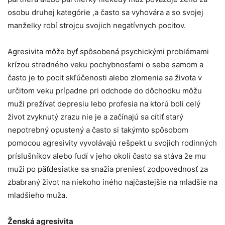
osobu druhej kategórie ,a často sa vyhovára a so svojej
manželky robí strojcu svojich negatívnych pocitov.
Agresivita môže byť spôsobená psychickými problémami
krízou stredného veku pochybnosťami o sebe samom a
často je to pocit skľúčenosti alebo zlomenia sa života v
určitom veku prípadne pri odchode do dôchodku môžu
muži prežívať depresiu lebo profesia na ktorú boli celý
život zvyknutý zrazu nie je a začínajú sa cítiť starý
nepotrebný opustený a často si takýmto spôsobom
pomocou agresivity vyvolávajú rešpekt u svojich rodinných
príslušníkov alebo ľudí v jeho okolí často sa stáva že mu
muži po päťdesiatke sa snažia preniesť zodpovednosť za
zbabraný život na niekoho iného najčastejšie na mladšie na
mladšieho muža.
Ženská agresivita