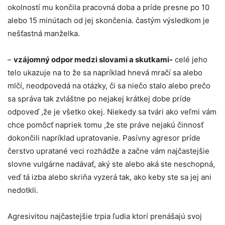
okolností mu končila pracovná doba a príde presne po 10
alebo 15 minútach od jej skončenia. častým výsledkom je
nešťastná manželka.
–
vzájomný odpor medzi slovami a skutkami-
celé jeho
telo ukazuje na to že sa napríklad hnevá mračí sa alebo
mlčí, neodpovedá na otázky, či sa niečo stalo alebo prečo
sa správa tak zvláštne po nejakej krátkej dobe príde
odpoveď ,že je všetko okej. Niekedy sa tvári ako veľmi vám
chce pomôcť napriek tomu ,že ste práve nejakú činnosť
dokončili napríklad upratovanie. Pasívny agresor príde
čerstvo upratané veci rozhádže a začne vám najčastejšie
slovne vulgárne nadávať, aký ste alebo aká ste neschopná,
veď tá izba alebo skriňa vyzerá tak, ako keby ste sa jej ani
nedotkli.
Agresivitou najčastejšie trpia ľudia ktorí prenášajú svoj