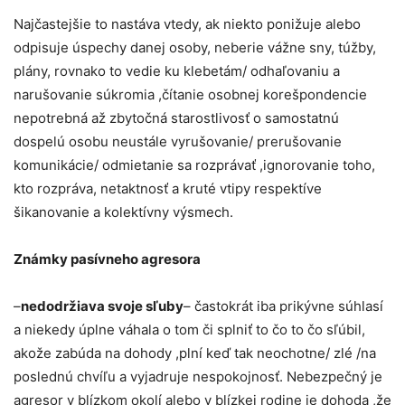
Najčastejšie to nastáva vtedy, ak niekto ponižuje alebo
odpisuje úspechy danej osoby, neberie vážne sny, túžby,
plány, rovnako to vedie ku klebetám/ odhaľovaniu a
narušovanie súkromia ,čítanie osobnej korešpondencie
nepotrebná až zbytočná starostlivosť o samostatnú
dospelú osobu neustále vyrušovanie/ prerušovanie
komunikácie/ odmietanie sa rozprávať ,ignorovanie toho,
kto rozpráva, netaktnosť a kruté vtipy respektíve
šikanovanie a kolektívny výsmech.
Známky pasívneho agresora
–
nedodržiava svoje sľuby
– častokrát iba prikývne súhlasí
a niekedy úplne váhala o tom či splniť to čo to čo sľúbil,
akože zabúda na dohody ,plní keď tak neochotne/ zlé /na
poslednú chvíľu a vyjadruje nespokojnosť. Nebezpečný je
agresor v blízkom okolí alebo v blízkej rodine je dohoda ,že