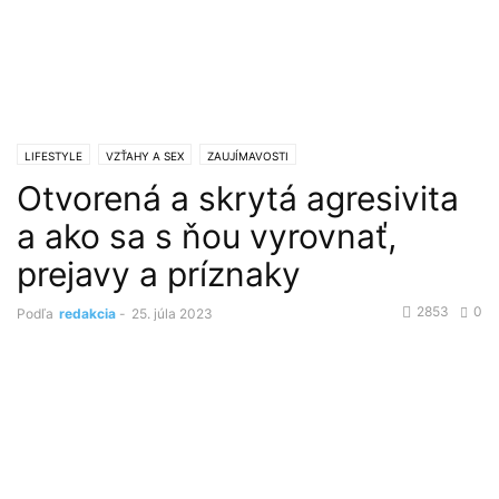
LIFESTYLE
VZŤAHY A SEX
ZAUJÍMAVOSTI
Otvorená a skrytá agresivita
a ako sa s ňou vyrovnať,
prejavy a príznaky
2853
0
Podľa
redakcia
-
25. júla 2023