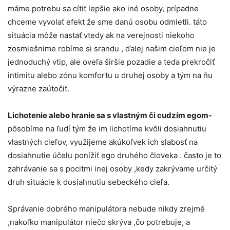
máme potrebu sa cítiť lepšie ako iné osoby, prípadne
chceme vyvolať efekt že sme danú osobu odmietli. táto
situácia môže nastať vtedy ak na verejnosti niekoho
zosmiešnime robíme si srandu , ďalej našim cieľom nie je
jednoduchý vtip, ale oveľa širšie pozadie a teda prekročiť
intimitu alebo zónu komfortu u druhej osoby a tým na ňu
výrazne zaútočiť.
Lichotenie alebo hranie sa s vlastným či cudzím egom-
pôsobíme na ľudí tým že im lichotíme kvôli dosiahnutiu
vlastných cieľov, využijeme akúkoľvek ich slabosť na
dosiahnutie účelu ponížiť ego druhého človeka . často je to
zahrávanie sa s pocitmi inej osoby ,kedy zakrývame určitý
druh situácie k dosiahnutiu sebeckého cieľa.
Správanie dobrého manipulátora nebude nikdy zrejmé
,nakoľko manipulátor niečo skrýva ,čo potrebuje, a