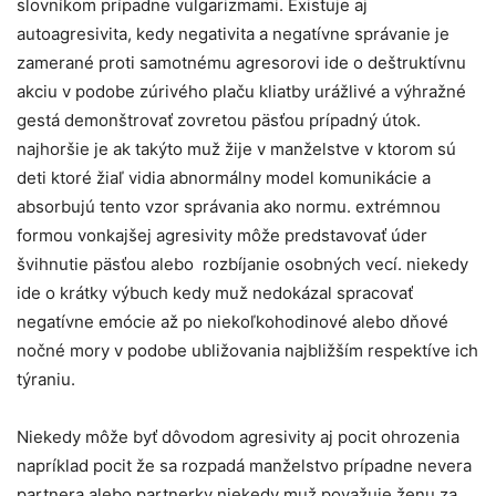
slovníkom prípadne vulgarizmami. Existuje aj
autoagresivita, kedy negativita a negatívne správanie je
zamerané proti samotnému agresorovi ide o deštruktívnu
akciu v podobe zúrivého plaču kliatby urážlivé a výhražné
gestá demonštrovať zovretou päsťou prípadný útok.
najhoršie je ak takýto muž žije v manželstve v ktorom sú
deti ktoré žiaľ vidia abnormálny model komunikácie a
absorbujú tento vzor správania ako normu. extrémnou
formou vonkajšej agresivity môže predstavovať úder
švihnutie päsťou alebo rozbíjanie osobných vecí. niekedy
ide o krátky výbuch kedy muž nedokázal spracovať
negatívne emócie až po niekoľkohodinové alebo dňové
nočné mory v podobe ubližovania najbližším respektíve ich
týraniu.
Niekedy môže byť dôvodom agresivity aj pocit ohrozenia
napríklad pocit že sa rozpadá manželstvo prípadne nevera
partnera alebo partnerky niekedy muž považuje ženu za