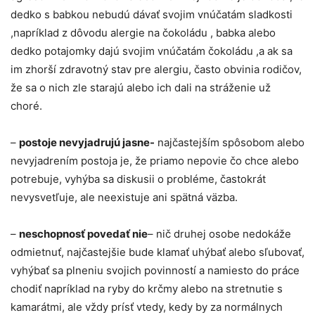
dedko s babkou nebudú dávať svojim vnúčatám sladkosti
,napríklad z dôvodu alergie na čokoládu , babka alebo
dedko potajomky dajú svojim vnúčatám čokoládu ,a ak sa
im zhorší zdravotný stav pre alergiu, často obvinia rodičov,
že sa o nich zle starajú alebo ich dali na stráženie už
choré.
–
postoje nevyjadrujú jasne-
najčastejším spôsobom alebo
nevyjadrením postoja je, že priamo nepovie čo chce alebo
potrebuje, vyhýba sa diskusii o probléme, častokrát
nevysvetľuje, ale neexistuje ani spätná väzba.
–
neschopnosť povedať nie
– nič druhej osobe nedokáže
odmietnuť, najčastejšie bude klamať uhýbať alebo sľubovať,
vyhýbať sa plneniu svojich povinností a namiesto do práce
chodiť napríklad na ryby do krčmy alebo na stretnutie s
kamarátmi, ale vždy prísť vtedy, kedy by za normálnych