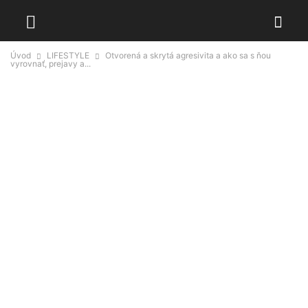
Úvod
LIFESTYLE
Otvorená a skrytá agresivita a ako sa s ňou
vyrovnať, prejavy a...