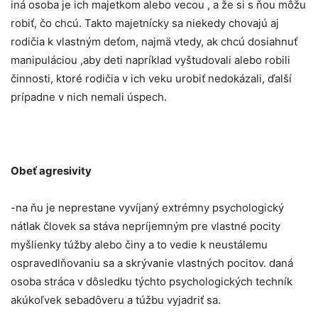
iná osoba je ich majetkom alebo vecou , a že si s ňou môžu
robiť, čo chcú. Takto majetnícky sa niekedy chovajú aj
rodičia k vlastným deťom, najmä vtedy, ak chcú dosiahnuť
manipuláciou ,aby deti napríklad vyštudovali alebo robili
činnosti, ktoré rodičia v ich veku urobiť nedokázali, ďalší
prípadne v nich nemali úspech.
Obeť agresivity
-na ňu je neprestane vyvíjaný extrémny psychologický
nátlak človek sa stáva nepríjemným pre vlastné pocity
myšlienky túžby alebo činy a to vedie k neustálemu
ospravedlňovaniu sa a skrývanie vlastných pocitov. daná
osoba stráca v dôsledku týchto psychologických techník
akúkoľvek sebadôveru a túžbu vyjadriť sa.