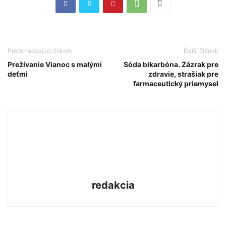
Predchádzajúci článok
Ďalší článok
Prežívanie Vianoc s malými
Sóda bikarbóna. Zázrak pre
deťmi
zdravie, strašiak pre
farmaceutický priemysel
redakcia