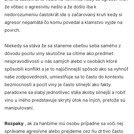
že vôbec o agresivitu nešlo a že došlo iba k
nedorozumeniu častokrát ide o začarovaný kruh kedy si
agresor nepamätá čo komu povedal a klamstvo vyjde na
povrch.
Niekedy sa stáva že sa staneme obeťou seba samého z
dôvodu pocitu viny skutočne sa cítime ako predmet
nespravodlivosti u nás samých alebo v osobách ktoré
spôsobili konflikt a je to najúčinnejší spôsob ako sa vyhnúť
naše zodpovednosti, umiestňuje sa to často do kontextu
bezmocnosti a pocit viny je často silnejší ako fakty.
paradoxne sa slabý jednotlivec stála akoby silnejší a robiť
vinu u iného predstavuje skrytý útok na iných, pretože sú
manipulovaní.
Rozpaky
, ak za hanbíme inú osobu prípadne sa voči nej
správame agresívne alebo prejdeme cez ňu drtivo často