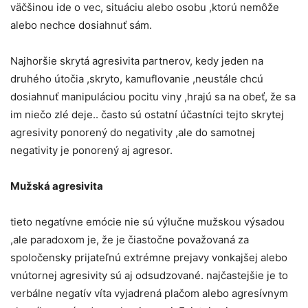
väčšinou ide o vec, situáciu alebo osobu ,ktorú nemôže
alebo nechce dosiahnuť sám.
Najhoršie skrytá agresivita partnerov, kedy jeden na
druhého útočia ,skryto, kamuflovanie ,neustále chcú
dosiahnuť manipuláciou pocitu viny ,hrajú sa na obeť, že sa
im niečo zlé deje.. často sú ostatní účastníci tejto skrytej
agresivity ponorený do negativity ,ale do samotnej
negativity je ponorený aj agresor.
Mužská agresivita
tieto negatívne emócie nie sú výlučne mužskou výsadou
,ale paradoxom je, že je čiastočne považovaná za
spoločensky prijateľnú extrémne prejavy vonkajšej alebo
vnútornej agresivity sú aj odsudzované. najčastejšie je to
verbálne negatív víta vyjadrená plačom alebo agresívnym