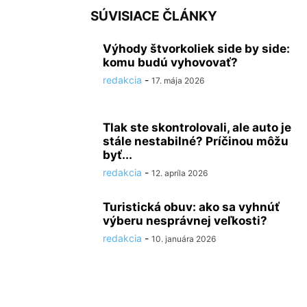
SÚVISIACE ČLÁNKY
Výhody štvorkoliek side by side:
komu budú vyhovovať?
redakcia
-
17. mája 2026
Tlak ste skontrolovali, ale auto je
stále nestabilné? Príčinou môžu
byť...
redakcia
-
12. apríla 2026
Turistická obuv: ako sa vyhnúť
výberu nesprávnej veľkosti?
redakcia
-
10. januára 2026