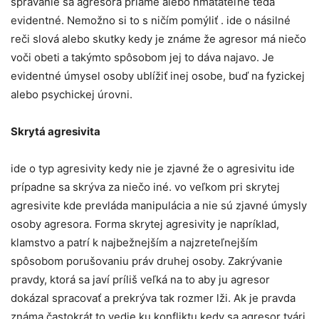
správanie sa agresora priame alebo hmatateľné teda
evidentné. Nemožno si to s ničím pomýliť . ide o násilné
reči slová alebo skutky kedy je známe že agresor má niečo
voči obeti a takýmto spôsobom jej to dáva najavo. Je
evidentné úmysel osoby ublížiť inej osobe, buď na fyzickej
alebo psychickej úrovni.
Skrytá agresivita
ide o typ agresivity kedy nie je zjavné že o agresivitu ide
prípadne sa skrýva za niečo iné. vo veľkom pri skrytej
agresivite kde prevláda manipulácia a nie sú zjavné úmysly
osoby agresora. Forma skrytej agresivity je napríklad,
klamstvo a patrí k najbežnejším a najzreteľnejším
spôsobom porušovaniu práv druhej osoby. Zakrývanie
pravdy, ktorá sa javí príliš veľká na to aby ju agresor
dokázal spracovať a prekrýva tak rozmer lži. Ak je pravda
známa častokrát to vedie ku konfliktu kedy sa agresor tvári