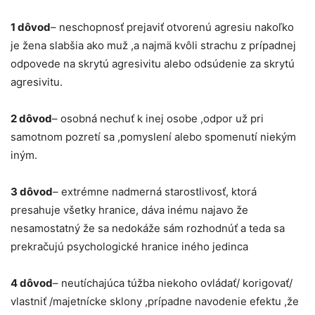
1 dôvod
– neschopnosť prejaviť otvorenú agresiu nakoľko
je žena slabšia ako muž ,a najmä kvôli strachu z prípadnej
odpovede na skrytú agresivitu alebo odsúdenie za skrytú
agresivitu.
2 dôvod
– osobná nechuť k inej osobe ,odpor už pri
samotnom pozretí sa ,pomyslení alebo spomenutí niekým
iným.
3 dôvod
– extrémne nadmerná starostlivosť, ktorá
presahuje všetky hranice, dáva inému najavo že
nesamostatný že sa nedokáže sám rozhodnúť a teda sa
prekračujú psychologické hranice iného jedinca
4 dôvod
– neutíchajúca túžba niekoho ovládať/ korigovať/
vlastniť /majetnícke sklony ,prípadne navodenie efektu ,že