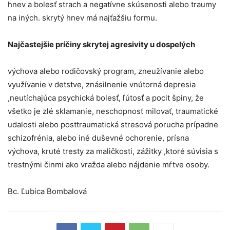
hnev a bolesť strach a negatívne skúsenosti alebo traumy
na iných. skrytý hnev má najťažšiu formu.
Najčastejšie príčiny skrytej agresivity u dospelých
výchova alebo rodičovský program, zneužívanie alebo
využívanie v detstve, znásilnenie vnútorná depresia
,neutíchajúca psychická bolesť, ľútosť a pocit špiny, že
všetko je zlé sklamanie, neschopnosť milovať, traumatické
udalosti alebo posttraumatická stresová porucha prípadne
schizofrénia, alebo iné duševné ochorenie, prísna
výchova, kruté tresty za maličkosti, zážitky ,ktoré súvisia s
trestnými činmi ako vražda alebo nájdenie mŕtve osoby.
Bc. Ľubica Bombalová